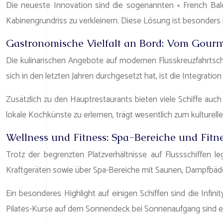
Die neueste Innovation sind die sogenannten « French Balco
Kabinengrundriss zu verkleinern. Diese Lösung ist besonders p
Gastronomische Vielfalt an Bord: Vom Gourm
Die kulinarischen Angebote auf modernen Flusskreuzfahrtsch
sich in den letzten Jahren durchgesetzt hat, ist die Integratio
Zusätzlich zu den Hauptrestaurants bieten viele Schiffe auc
lokale Kochkünste zu erlernen, trägt wesentlich zum kulturellen
Wellness und Fitness: Spa-Bereiche und Fitn
Trotz der begrenzten Platzverhältnisse auf Flussschiffen
Kraftgeräten sowie über Spa-Bereiche mit Saunen, Dampfbä
Ein besonderes Highlight auf einigen Schiffen sind die Inf
Pilates-Kurse auf dem Sonnendeck bei Sonnenaufgang sind ebe