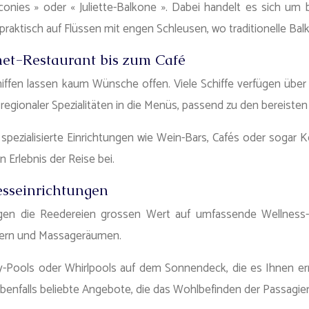
nies » oder « Juliette-Balkone ». Dabei handelt es sich um b
raktisch auf Flüssen mit engen Schleusen, wo traditionelle Bal
et-Restaurant bis zum Café
iffen lassen kaum Wünsche offen. Viele Schiffe verfügen über 
n regionaler Spezialitäten in die Menüs, passend zu den bereiste
h spezialisierte Einrichtungen wie Wein-Bars, Cafés oder soga
 Erlebnis der Reise bei.
esseinrichtungen
 legen die Reedereien grossen Wert auf umfassende Wellness
dern und Massageräumen.
inity-Pools oder Whirlpools auf dem Sonnendeck, die es Ihnen
nfalls beliebte Angebote, die das Wohlbefinden der Passagier