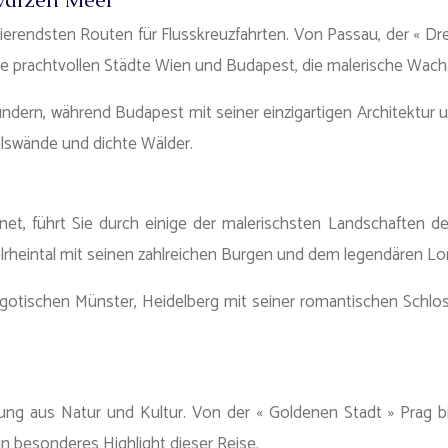
inierendsten Routen für Flusskreuzfahrten. Von Passau, der « D
die prachtvollen Städte Wien und Budapest, die malerische Wac
ndern, während Budapest mit seiner einzigartigen Architektur
elswände und dichte Wälder.
hnet, führt Sie durch einige der malerischsten Landschaften 
eintal mit seinen zahlreichen Burgen und dem legendären Lore
 gotischen Münster, Heidelberg mit seiner romantischen Sch
schung aus Natur und Kultur. Von der « Goldenen Stadt » Prag
in besonderes Highlight dieser Reise.