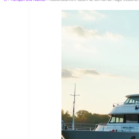
/
Transport und Mobilität
/ Flusskreuzfahrten: Lassen Sie sich von der Magie friedlicher