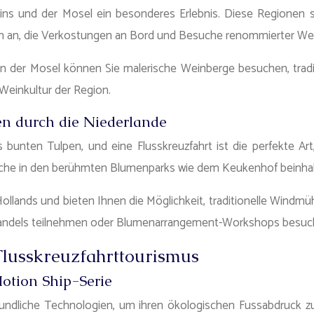
eins und der Mosel ein besonderes Erlebnis. Diese Regionen s
ten an, die Verkostungen an Bord und Besuche renommierter Wei
n der Mosel können Sie malerische Weinberge besuchen, tradi
Weinkultur der Region.
en durch die Niederlande
 bunten Tulpen, und eine Flusskreuzfahrt ist die perfekte Art
che in den berühmten Blumenparks wie dem Keukenhof beinhal
ollands und bieten Ihnen die Möglichkeit, traditionelle Windm
nhandels teilnehmen oder Blumenarrangement-Workshops besuc
Flusskreuzfahrttourismus
otion Ship-Serie
ndliche Technologien, um ihren ökologischen Fussabdruck zu r