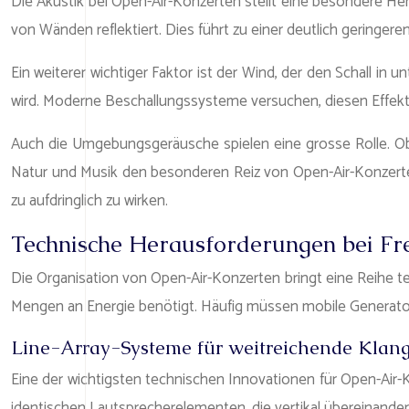
Die Akustik bei Open-Air-Konzerten stellt eine besondere He
von Wänden reflektiert. Dies führt zu einer deutlich geringer
Ein weiterer wichtiger Faktor ist der Wind, der den Schall 
wird. Moderne Beschallungssysteme versuchen, diesen Effekt 
Auch die Umgebungsgeräusche spielen eine grosse Rolle. Ob 
Natur und Musik den besonderen Reiz von Open-Air-Konzerten
zu aufdringlich zu wirken.
Technische Herausforderungen bei Fre
Die Organisation von Open-Air-Konzerten bringt eine Reihe t
Mengen an Energie benötigt. Häufig müssen mobile Generatore
Line-Array-Systeme für weitreichende Klang
Eine der wichtigsten technischen Innovationen für Open-Air-
identischen Lautsprecherelementen, die vertikal übereinander