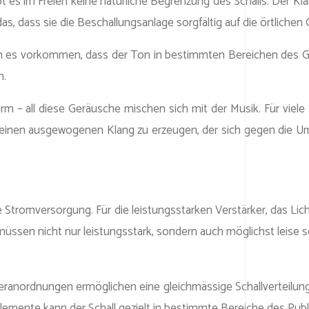
es im Freien keine natürliche Begrenzung des Schalls. Der Kla
t das, dass sie die Beschallungsanlage sorgfältig auf die örtli
 kann es vorkommen, dass der Ton in bestimmten Bereichen des 
n.
rm – all diese Geräusche mischen sich mit der Musik. Für vi
be, einen ausgewogenen Klang zu erzeugen, der sich gegen di
die Stromversorgung. Für die leistungsstarken Verstärker, das
n nicht nur leistungsstark, sondern auch möglichst leise sein
heranordnungen ermöglichen eine gleichmässige Schallverteilun
Elemente kann der Schall gezielt in bestimmte Bereiche des Pub