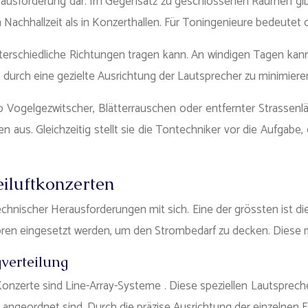
rausforderung dar. Im Gegensatz zu geschlossenen Räumen gibt 
en Nachhallzeit als in Konzerthallen. Für Toningenieure bedeute
in unterschiedliche Richtungen tragen kann. An windigen Tagen
durch eine gezielte Ausrichtung der Lautsprecher zu minimiere
Vogelgezwitscher, Blätterrauschen oder entfernter Strassenlä
 aus. Gleichzeitig stellt sie die Tontechniker vor die Aufga
iluftkonzerten
echnischer Herausforderungen mit sich. Eine der grössten ist 
n eingesetzt werden, um den Strombedarf zu decken. Diese müsse
verteilung
Konzerte sind Line-Array-Systeme . Diese speziellen Lautsprec
 angeordnet sind. Durch die präzise Ausrichtung der einzelnen 